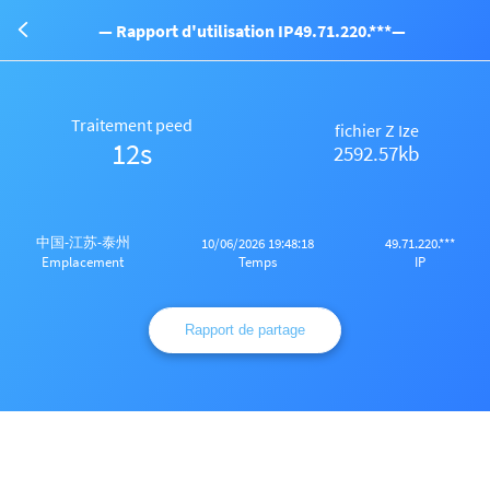
— Rapport d'utilisation IP49.71.220.***—
Traitement peed
fichier Z Ize
12s
2592.57kb
中国-江苏-泰州
10/06/2026 19:48:18
49.71.220.***
Temps
IP
Emplacement
Rapport de partage