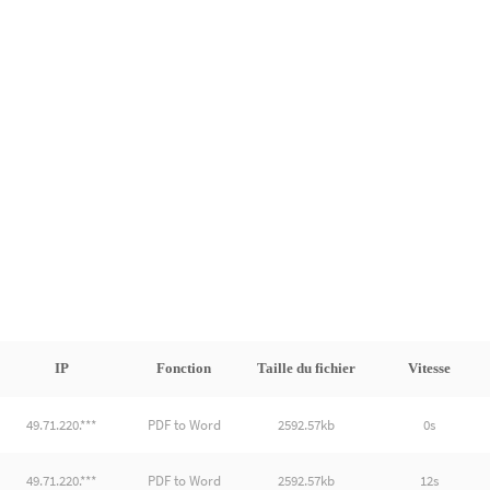
IP
Fonction
Taille du fichier
Vitesse
49.71.220.***
PDF to Word
2592.57kb
0s
49.71.220.***
PDF to Word
2592.57kb
12s