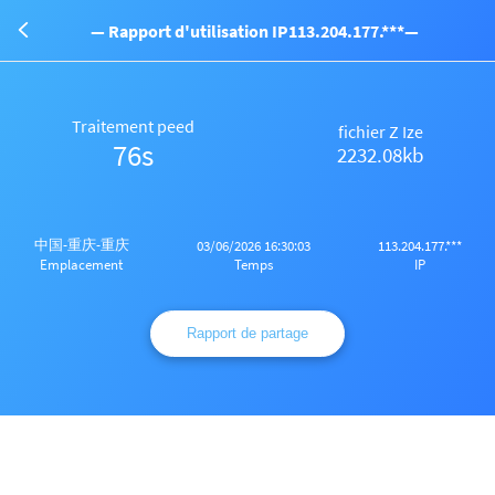
— Rapport d'utilisation IP113.204.177.***—
Traitement peed
fichier Z Ize
76s
2232.08kb
中国-重庆-重庆
03/06/2026 16:30:03
113.204.177.***
Temps
IP
Emplacement
Rapport de partage