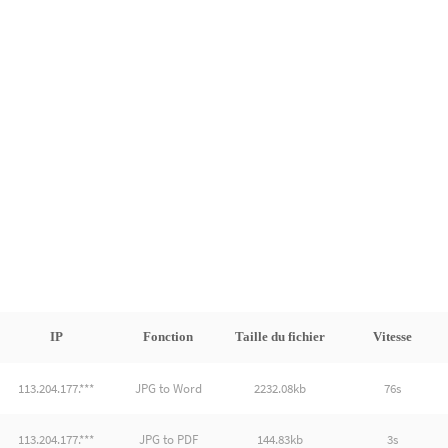
IP
Fonction
Taille du fichier
Vitesse
113.204.177.***
JPG to Word
2232.08kb
76s
113.204.177.***
JPG to PDF
144.83kb
3s