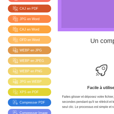
CAJ en PDF
JPG en Word
CAJ en Word
Un comp
OFD en Word
WEBP en JPG
WEBP en JPEG
WEBP en PNG
JPG en WEBP
Facile à utilis
XPS en PDF
Faites glisser et déposez votre fichie
secondes pendant qu'il se rétrécit et 
Compresser PDF
seul clic. Le processus est simple et r
Compresser Image