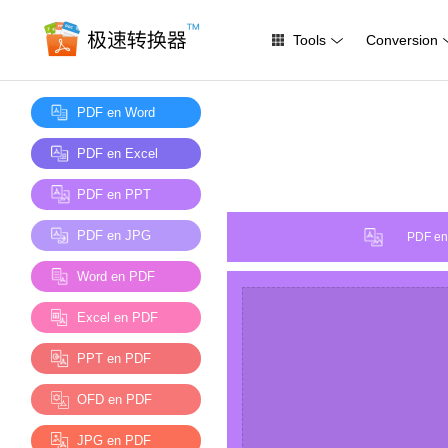
Tools
Conversion
PDF en Word
PDF en Excel
PDF en PPT
PDF en JPG
PDF en
Word en PDF
Excel en PDF
PPT en PDF
OFD en PDF
JPG en PDF