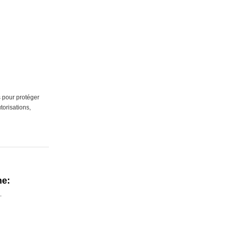
 pour protéger
torisations,
ne:
.