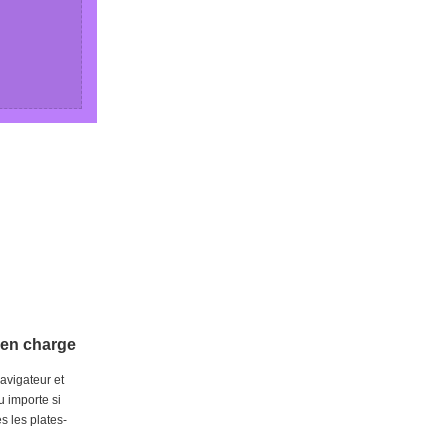
 en charge
avigateur et
u importe si
s les plates-